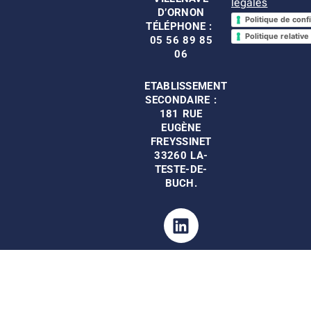
légales
D’ORNON
Politique de confi
TÉLÉPHONE :
Politique relativ
05 56 89 85
06
ETABLISSEMENT
SECONDAIRE :
181 RUE
EUGÈNE
FREYSSINET
33
260
LA-
TESTE-DE-
BUCH.
Linkedin