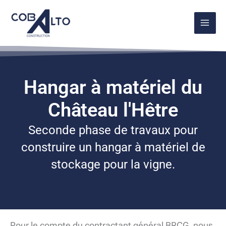
Aller
au
contenu
Hangar à matériel du
Château l'Hêtre
Seconde phase de travaux pour
construire un hangar à matériel de
stockage pour la vigne.
Pour le compte du contractant général BRCG, nous