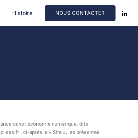
s
Histoire
NOUS CONTACTER
fiance dans l’économie numérique, dite
to-sas.fr , ci-après le « Site », les présentes