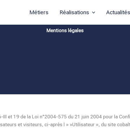
Métiers
Réalisations
Actualité
Mentions légales
III et 19 de la Loi n°2004-575 du 21 juin 2004 pour la Con
isateurs et visiteurs, ci-après l » »Utilisateur », du site cobal