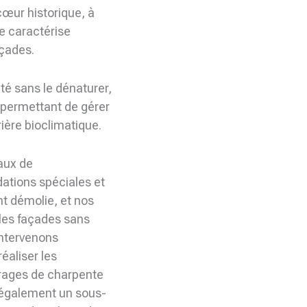
e cœur historique, à
se caractérise
açades.
té sans le dénaturer,
e permettant de gérer
rière bioclimatique.
vaux de
ations spéciales et
nt démolie, et nos
les façades sans
intervenons
éaliser les
vrages de charpente
d également un sous-