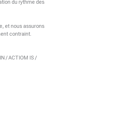
cation du rythme des
le, et nous assurons
ent contraint.
 / ACTIOM IS /