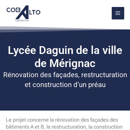
Aller
au
contenu
Lycée Daguin de la ville
de Mérignac
Rénovation des façades, restructuration
et construction d’un préau
Le projet concerne la rénovation des façades des
bâtiments A et B, la restructuration, la construction